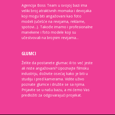
Agencija Boss Team u svojoj bazi ima
veliki broj atraktivnih momaka i devojaka
koji mogu biti angažovani kao foto
modeli (učešće na revijama, reklame,
spotovi...). Takođe imamo i profesionalne
manekene i foto modele koji su
učestvovali na brojnim revijama...
GLUMCI
Želite da postanete glumac ili to već jeste
ali niste angažovani? Upoznajte filmsku
industriju, doživite osećaj kako je biti u
studiju i pred kamerama. Vidite uživo
poznate glumce i družite se sa njima.
Prijavite se u našu bazu, a mi ćemo Vas
predložiti za odgovarajući projekat.