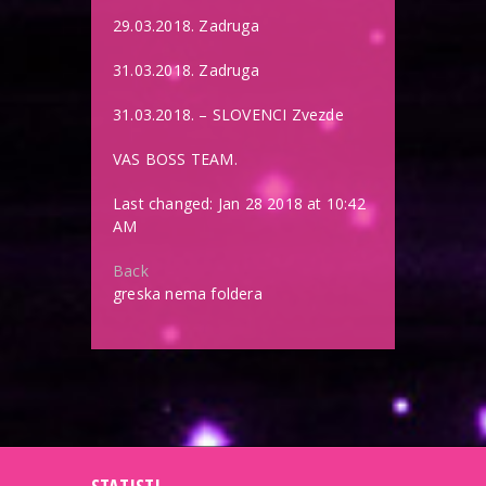
29.03.2018. Zadruga
31.03.2018. Zadruga
31.03.2018. – SLOVENCI Zvezde
VAS BOSS TEAM.
Last changed: Jan 28 2018 at 10:42
AM
Back
greska nema foldera