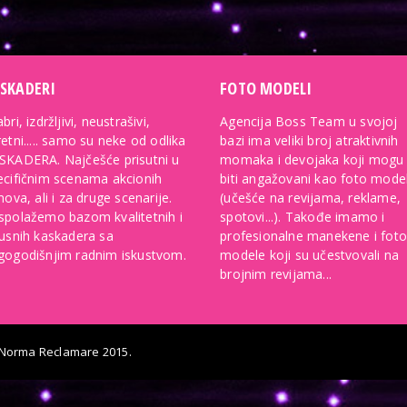
SKADERI
FOTO MODELI
bri, izdržljivi, neustrašivi,
Agencija Boss Team u svojoj
etni..... samo su neke od odlika
bazi ima veliki broj atraktivnih
SKADERA. Najčešće prisutni u
momaka i devojaka koji mogu
ecifičnim scenama akcionih
biti angažovani kao foto model
mova, ali i za druge scenarije.
(učešće na revijama, reklame,
spolažemo bazom kvalitetnih i
spotovi...). Takođe imamo i
kusnih kaskadera sa
profesionalne manekene i foto
gogodišnjim radnim iskustvom.
modele koji su učestvovali na
brojnim revijama...
Norma Reclamare
2015.