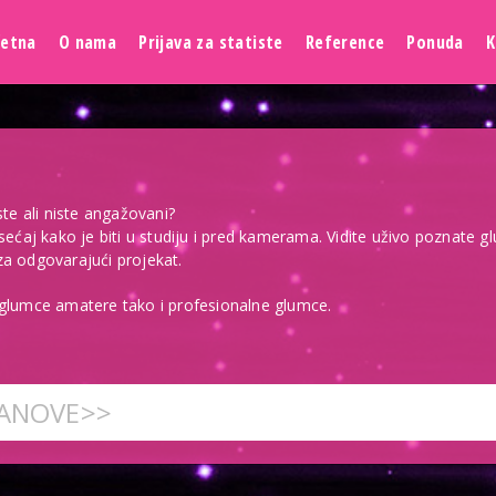
četna
O nama
Prijava za statiste
Reference
Ponuda
K
ste ali niste angažovani?
sećaj kako je biti u studiju i pred kamerama. Vidite uživo poznate gl
za odgovarajući projekat.
 glumce amatere tako i profesionalne glumce.
LANOVE>>