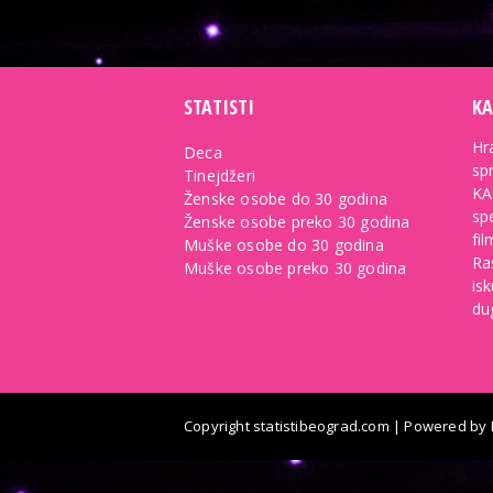
STATISTI
KA
Hra
Deca
spr
Tinejdžeri
KA
Ženske osobe do 30 godina
sp
Ženske osobe preko 30 godina
fil
Muške osobe do 30 godina
Ra
Muške osobe preko 30 godina
is
du
Copyright
statistibeograd.com
| Powered by