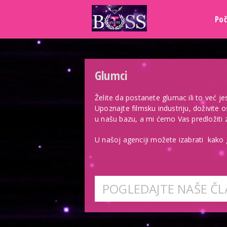
Po
Glumci
Želite da postanete glumac ili to već je
Upoznajte filmsku industriju, doživite o
u našu bazu, a mi ćemo Vas predložiti 
U našoj agenciji možete izabrati kako
POGLEDAJTE NAŠE Č