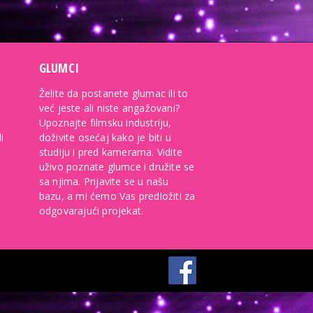
GLUMCI
Želite da postanete glumac ili to
već jeste ali niste angažovani?
Upoznajte filmsku industriju,
i
doživite osećaj kako je biti u
studiju i pred kamerama. Vidite
uživo poznate glumce i družite se
sa njima. Prijavite se u našu
bazu, a mi ćemo Vas predložiti za
odgovarajući projekat.