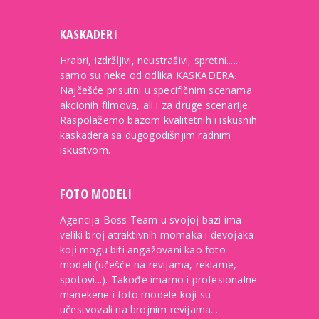
KASKADERI
Hrabri, izdržljivi, neustrašivi, spretni.....
samo su neke od odlika KASKADERA.
Najčešće prisutni u specifičnim scenama
akcionih filmova, ali i za druge scenarije.
Raspolažemo bazom kvalitetnih i iskusnih
kaskadera sa dugogodišnjim radnim
iskustvom.
FOTO MODELI
Agencija Boss Team u svojoj bazi ima
veliki broj atraktivnih momaka i devojaka
koji mogu biti angažovani kao foto
modeli (učešće na revijama, reklame,
spotovi...). Takođe imamo i profesionalne
manekene i foto modele koji su
učestvovali na brojnim revijama...