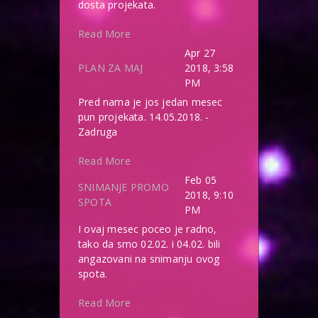
dosta projekata.
Read More
Apr 27
PLAN ZA MAJ
2018, 3:58
PM
Pred nama je jos jedan mesec
pun projekata. 14.05.2018. -
Zadruga
Read More
Feb 05
SNIMANJE PROMO
2018, 9:10
SPOTA
PM
I ovaj mesec poceo je radno,
tako da smo 02.02. i 04.02. bili
angazovani na snimanju ovog
spota.
Read More