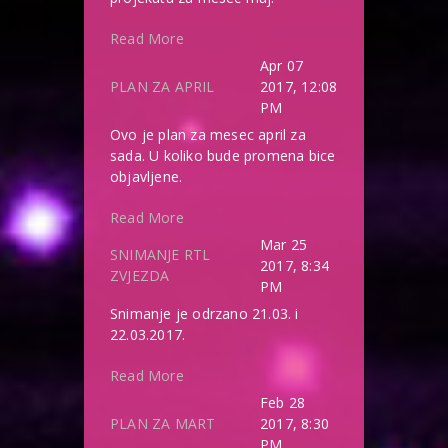
Read More
Apr 07
PLAN ZA APRIL
2017, 12:08
PM
Ovo je plan za mesec april za
sada. U koliko bude promena bice
objavljene.
Read More
Mar 25
SNIMANJE RTL
2017, 8:34
ZVJEZDA
PM
Snimanje je odrzano 21.03. i
22.03.2017.
Read More
Feb 28
PLAN ZA MART
2017, 8:30
PM