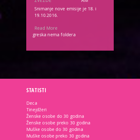
ZVEZDE
AM
Snimanje nove emisije je 18. i
19.10.2016.
Read More
greska nema foldera
STATISTI
Deca
Tinejdžeri
Ženske osobe do 30 godina
Ženske osobe preko 30 godina
Muške osobe do 30 godina
Muške osobe preko 30 godina