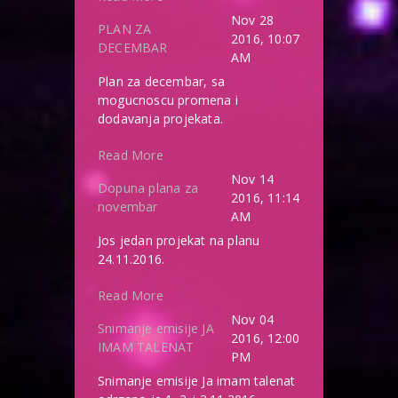
Nov 28
PLAN ZA
2016, 10:07
DECEMBAR
AM
Plan za decembar, sa
mogucnoscu promena i
dodavanja projekata.
Read More
Nov 14
Dopuna plana za
2016, 11:14
novembar
AM
Jos jedan projekat na planu
24.11.2016.
Read More
Nov 04
Snimanje emisije JA
2016, 12:00
IMAM TALENAT
PM
Snimanje emisije Ja imam talenat