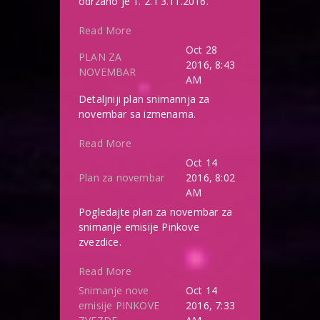
odrzano je 1. 2. i 3.11.2016.
Read More
Oct 28
PLAN ZA
2016, 8:43
NOVEMBAR
AM
Detaljniji plan snimannja za
novembar sa izmenama.
Read More
Oct 14
Plan za novembar
2016, 8:02
AM
Pogledajte plan za novembar za
snimanje emisije Pinkove
zvezdice.
Read More
Snimanje nove
Oct 14
emisije PINKOVE
2016, 7:33